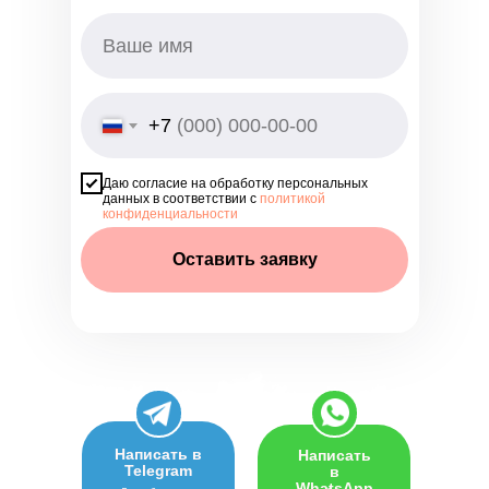
+7
Даю согласие на обработку персональных
данных в соответствии с
политикой
конфиденциальности
Оставить заявку
Написать в
Написать
Telegram
в
WhatsApp