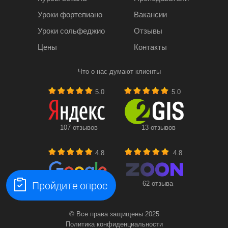
Уроки фортепиано
Вакансии
Уроки сольфеджио
Отзывы
Цены
Контакты
Что о нас думают клиенты
5.0
5.0
107 отзывов
13 отзывов
4.8
4.8
Пройдите опрос
17 отзывов
62 отзыва
© Все права защищены 2025
Политика конфиденциальности