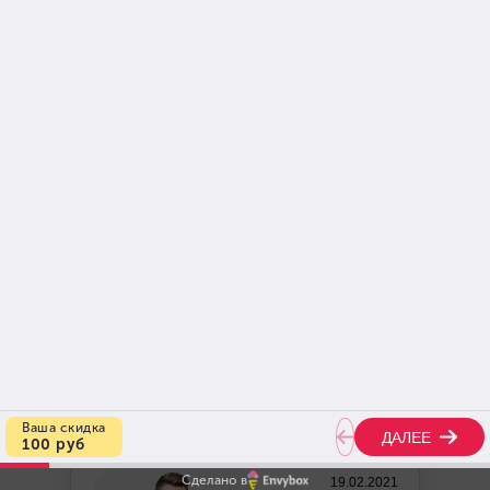
— ЭТО БЫЛО МОЕ УБЕЖДЕНИЕ.
СЕЙЧАС ДОШЛА ДО РЕПЕРТУАРА
ЛАРЫ ФАБИАН
У меня нет ни слуха, ни голоса! Это было моё
убеждение. Узнав, что знакомая занимается
вокалом и о её прогрессе в этом, решила
попробовать и я. Надо сказать, что уже…
Преподаватель: Кира Варламова
Читать отзыв полностью
Больше отзывов
Сделано в
19.02.2021