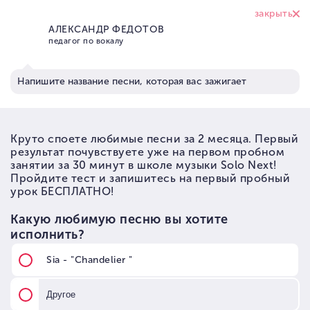
+7 (926) 374 95
17
Школа вокала Solo Next
→
Уроки вокала
→
Уроки эстрадного вокала
УРОКИ ЭСТРАДНОГО
ВОКАЛА
Узнайте возможности своего голоса и
попробуйте найти собственную манеру
исполнения. Педагог подскажет ваши
сильные стороны и даст
индивидуальный план уже на первом
уроке.