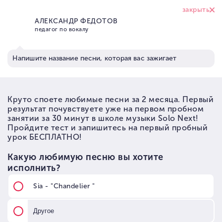
+7 (926) 374 95
17
Школа вокала Solo Next
→
Уроки вокала в Москве
УРОКИ ВОКАЛА В
МОСКВЕ
Спойте любую песню красиво уже на
первом пробном занятии в школе
или онлайн
Запись на обучение вокалу в любое время с Пн-
Вс. Студия работает с 10.00- 23.00. Преподаватель
подстраивает расписание под Вас, и по вашей
просьбе может поменять день и время