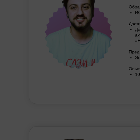
Обра
ИС
Дост
Де
ак
«Н
Пред
Эс
Опыт
10