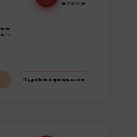
выступление
ак же
oE” и
Подробнее о преподавателе