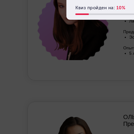
ИС
Дост
Ла
Пред
Эс
Опыт
5 
ОЛ
Пре