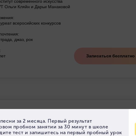
ститут современного искусства
T Ольги Кляйн и Дарьи Манаковой
ижения:
уреат всеросийских конкурсов
почтения:
трада, джаз, рок
:
лет
Записаться бесплатно
ЛИНА САФРОНОВА
подаватель по вокалу
зование: