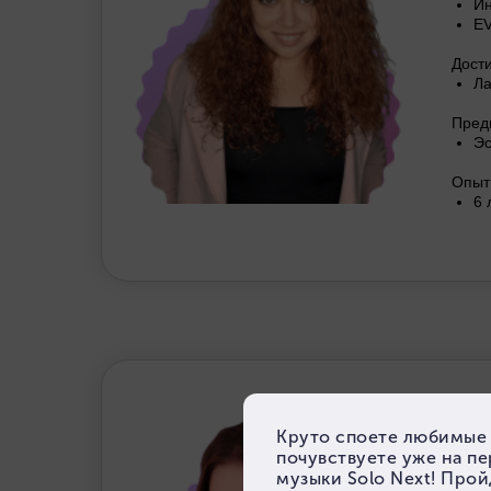
Ин
EV
Дост
Ла
Пред
Эс
Опыт
6 
ПО
Пре
Обра