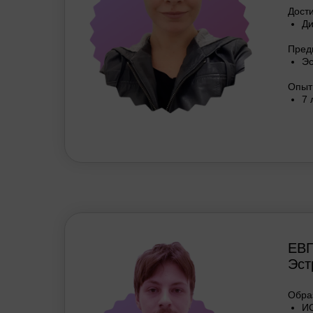
Дост
Ди
Пред
Эс
Опыт
7 
ЕВ
Эст
Обра
ИС