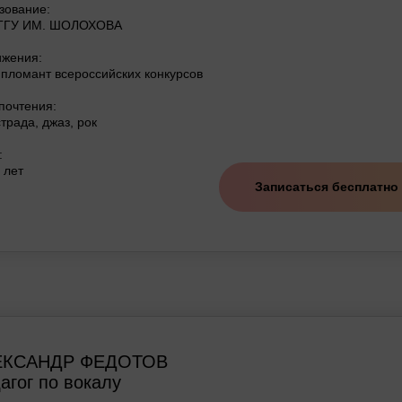
зование:
ГГУ ИМ. ШОЛОХОВА
ижения:
пломант всероссийских конкурсов
почтения:
трада, джаз, рок
:
 лет
Записаться бесплатно
ЕКСАНДР ФЕДОТОВ
агог по вокалу