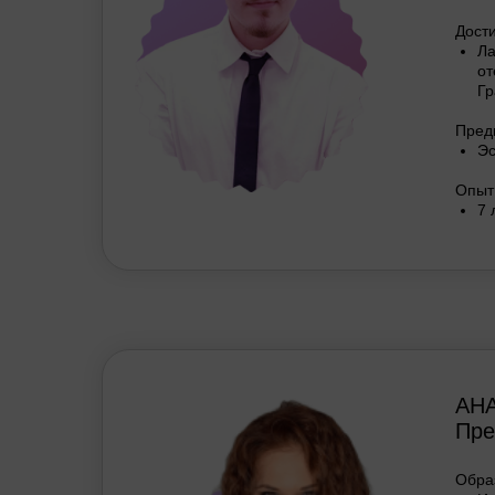
Дост
Ла
от
Гр
Пред
Эс
Опыт
7 
АН
Пре
Обра