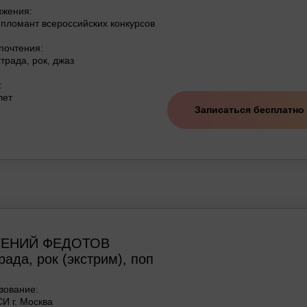
ижения:
пломант всероссийских конкурсов
почтения:
трада, рок, джаз
:
лет
Записаться бесплатно
ГЕНИЙ ФЕДОТОВ
рада, рок (экстрим), поп
зование:
И г. Москва