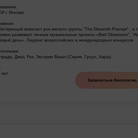
зование:
И г. Москва
ижения:
йствующий вокалист рок-металл группы “The Eleventh Precept” , а т
тивно развивает личные музыкальные проекты «Bad Obsession”, “Al
овый день». Лауреат всероссийских и международных конкурсов.
почтения:
трада, Джаз, Рок, Экстрим Вокал (Скрим, Гроул, Харш)
:
 лет
Записаться бесплатно