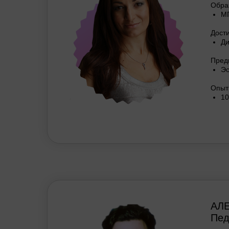
Обра
М
Дост
Ди
Пред
Эс
Опыт
10
АЛ
Пед