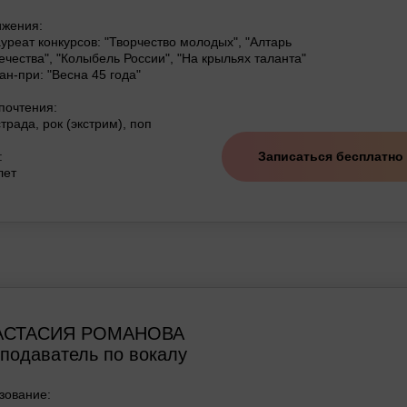
ижения:
уреат конкурсов: "Творчество молодых", "Алтарь
ечества", "Колыбель России", "На крыльях таланта"
ан-при: "Весна 45 года"
почтения:
трада, рок (экстрим), поп
:
Записаться бесплатно
лет
АСТАСИЯ РОМАНОВА
подаватель по вокалу
зование: