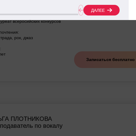
И (Институт современного искусства)
ижения:
уреат всеросийских конкурсов
почтения:
трада, рок, джаз
:
лет
Записаться бесплатно
ЬГА ПЛОТНИКОВА
подаватель по вокалу