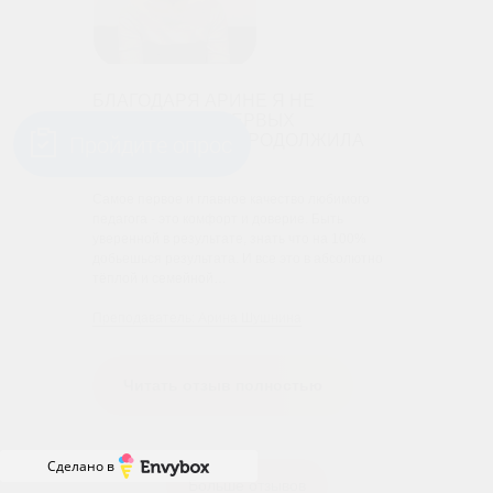
БЛАГОДАРЯ АРИНЕ Я НЕ
ИСПУГАЛАСЬ ПЕРВЫХ
Пройдите опрос
ТРУДНОСТЕЙ И ПРОДОЛЖИЛА
ЗАНЯТИЯ
Самое первое и главное качество любимого
педагога - это комфорт и доверие. Быть
уверенной в результате, знать что на 100%
добьешься результата. И все это в абсолютно
тёплой и семейной…
Преподаватель: Арина Шушнина
Читать отзыв полностью
Сделано в
Больше отзывов