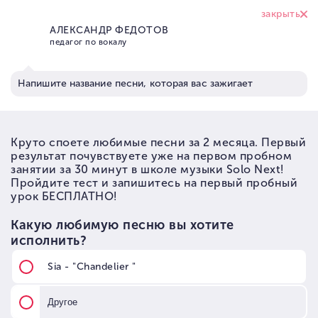
+7 (926) 374 95
17
Школа вокала Solo Next
→
Преподаватели
→
Преподаватели по вокалу
→
Ольга Плотникова
ОЛЬГА
ПЛОТНИКОВА
Не даёт сомневаться в себе,
помогает расширить диапазон голоса
и работает над артистичностью
начинающих вокалистов