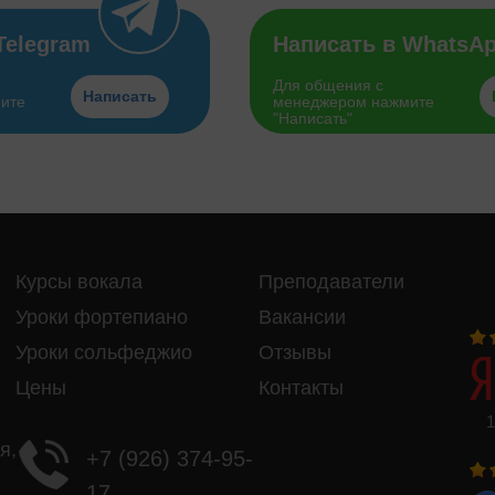
Telegram
Написать в WhatsA
Для общения с
Написать
ите
менеджером нажмите
"Написать"
Курсы вокала
Преподаватели
Уроки фортепиано
Вакансии
Уроки сольфеджио
Отзывы
Цены
Контакты
1
я,
+7 (926) 374-95-
17