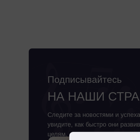
Подписывайтесь
НА НАШИ СТР
Следите за новостями и успех
увидите, как быстро они разви
целям.