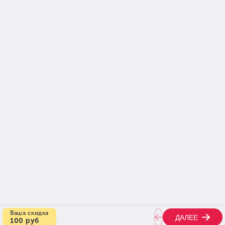
+7 (926) 374-95-17
м. Автозаводская, МЦК
Автозаводская,
ул.Трофимова 2/1
(Между 6 и 7 подъездами).
Курсы вокала
Преподаватели
Уроки фортепиано
Вакансии
Уроки сольфеджио
Отзывы
Цены
Контакты
Что о нас думают клиенты
5.0
5.0