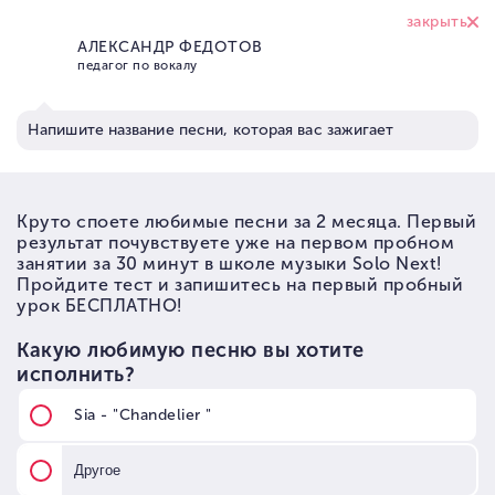
+7 (926) 374 95
17
Школа вокала Solo Next
→
Статьи по музыке
→
Статьи по вокалу и голосу
→
Гортань при пении
Гортань при пении
АВТОР
НА ЧТЕНИЕ
ОБНОВЛЕНО