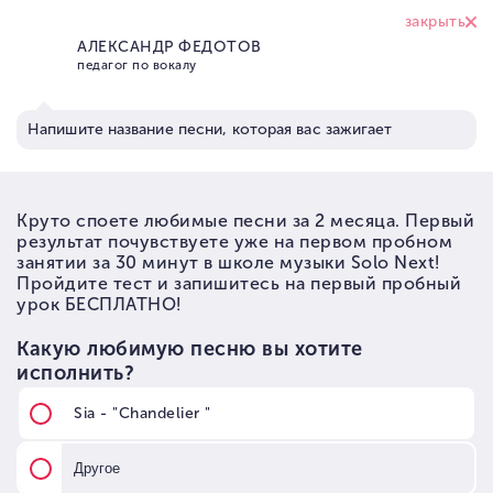
+7 (926) 374 95
17
Школа вокала Solo Next
→
Статьи по музыке
→
Кавер дуэт MONTANA приглашает на концерт!
Кавер дуэт MONTANA
приглашает на концерт!