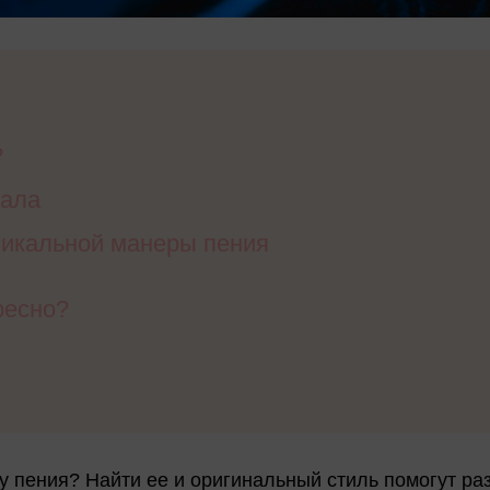
?
кала
никальной манеры пения
ресно?
у пения? Найти ее и оригинальный стиль помогут ра