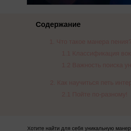
Содержание
Что такое манера пения
1.1 Классификация во
1.2 Важность поиска у
2. Как научиться петь инте
2.1 Пойте по-разному!
Хотите найти для себя уникальную манер