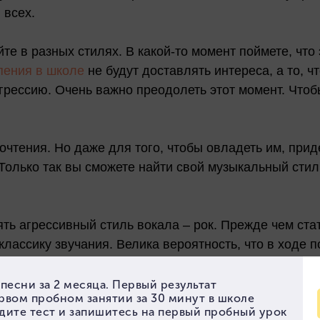
 всех.
е в разных стилях. В какой-то момент поймете, что 
пения в школе
не будут доставлять интереса, а то, ч
агрессию. Очень важно преодолеть этот момент. Что
чтения. Но даже для того, чтобы овладеть им, прид
Только так вы сможете найти свой музыкальный стил
ть агрессивный стиль вокала – рок. Прежде чем ста
классику звучания. Велика вероятность, что в ходе 
который будет отражать всю глубину души и эмоцион