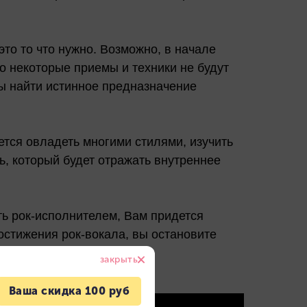
это то что нужно. Возможно, в начале
то некоторые приемы и техники не будут
бы найти истинное предназначение
ется овладеть многими стилями, изучить
ь, который будет отражать внутреннее
ть рок-исполнителем, Вам придется
постижения рок-вокала, вы остановите
ального состояния.