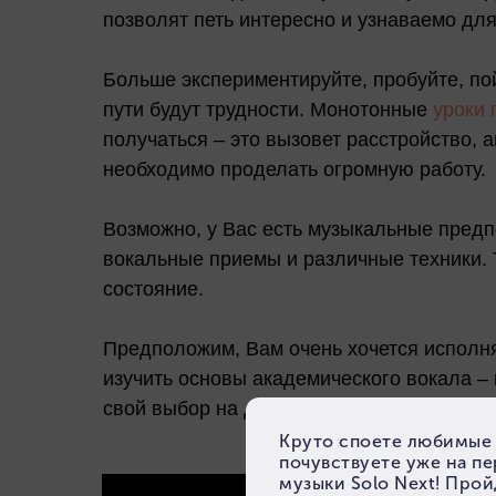
позволят петь интересно и узнаваемо для
Больше экспериментируйте, пробуйте, пойт
пути будут трудности. Монотонные
уроки 
получаться – это вызовет расстройство, 
необходимо проделать огромную работу.
Возможно, у Вас есть музыкальные предпо
вокальные приемы и различные техники. 
состояние.
Предположим, Вам очень хочется исполня
изучить основы академического вокала – 
свой выбор на другом виде исполнения, 