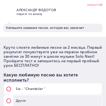
+7 (926) 374 95
17
Школа вокала Solo Next
→
Статьи по музыке
→
Статьи по вокалу и голосу
→
Обучаться вокалу, чтоб стать певицей
Обучаться вокалу, чтоб
стать певицей