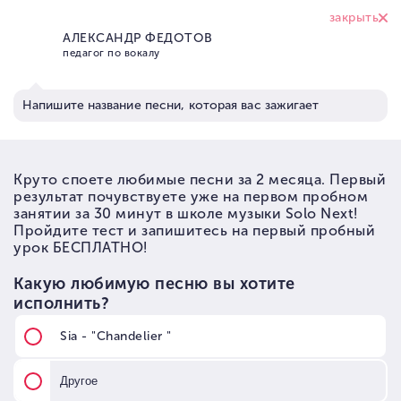
+7 (926) 374 95
17
Школа вокала Solo Next
→
Статьи по музыке
→
Статьи по вокалу и голосу
→
Как не петь в нос
Гнусавость - как не петь в
нос. В чём причины и как
исправить?