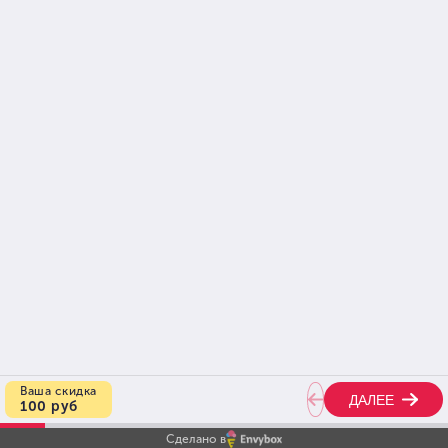
Техника постановки речи и
Методика дыхательных
голоса
упражнений для
вокалистов
Терапия танцем –
Благотворительный забег
творческий метод
2016 «Добро своими
самопознания
ногами»
Показать больше
Сделано в