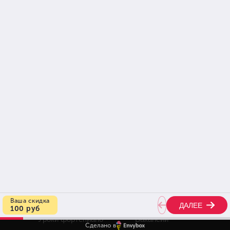
Написать
Написать
+7 (926) 374-95-17
м. Автозаводская, МЦК
Автозаводская,
ул.Трофимова 2/1
(Между 6 и 7 подъездами).
Курсы вокала
Преподаватели
Уроки фортепиано
Вакансии
Сделано в