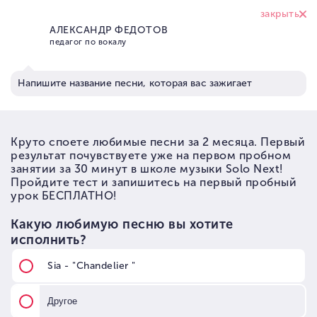
+7 (926) 374 95
17
Школа вокала Solo Next
→
Статьи по музыке
→
Статьи по вокалу и голосу
→
Упражнения для вокалистов: тренировка диафрагмы при пении
Упражнения для
вокалистов: тренировка
диафрагмы при пении